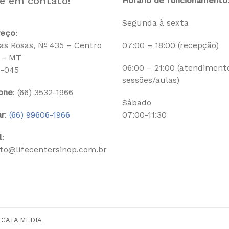
e em contato!
Horário de funcionamento
Segunda à sexta
reço
:
as Rosas, Nº 435 – Centro
07:00 – 18:00 (recepção)
 – MT
06:00 – 21:00 (atendiment
0-045
sessões/aulas)
one
: (66) 3532-1966
Sábado
ar
:
(66) 99606-1966
07:00-11:30
l
:
to@lifecentersinop.com.br
R
CATA MEDIA