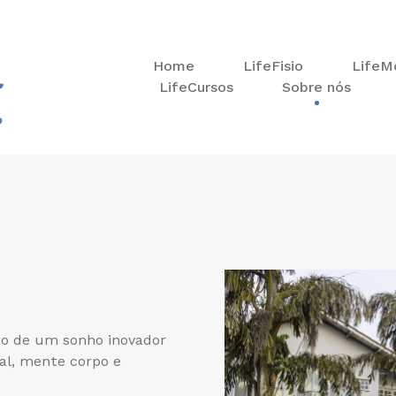
Home
LifeFisio
LifeM
LifeCursos
Sobre nós
to de um sonho inovador
al, mente corpo e