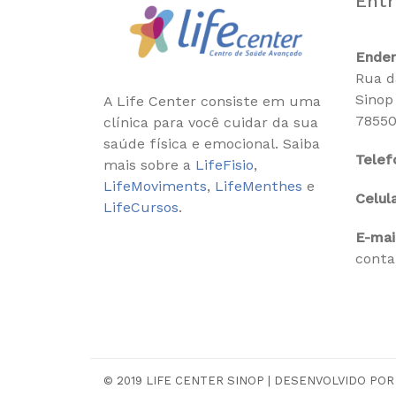
Entr
Ende
Rua d
Sinop
A Life Center consiste em uma
7855
clínica para você cuidar da sua
saúde física e emocional. Saiba
Telef
mais sobre a
LifeFisio
,
LifeMoviments
,
LifeMenthes
e
Celul
LifeCursos
.
E-mai
conta
© 2019 LIFE CENTER SINOP | DESENVOLVIDO PO