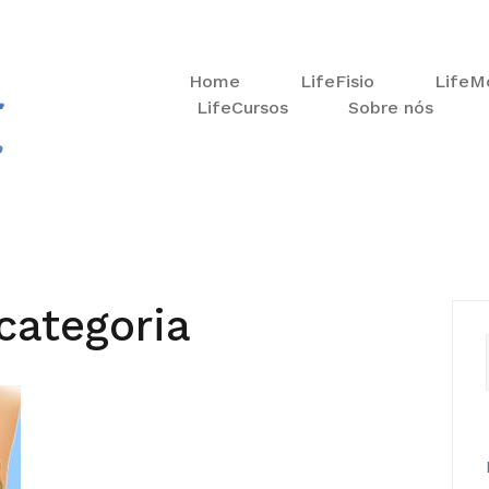
Home
LifeFisio
LifeM
LifeCursos
Sobre nós
categoria