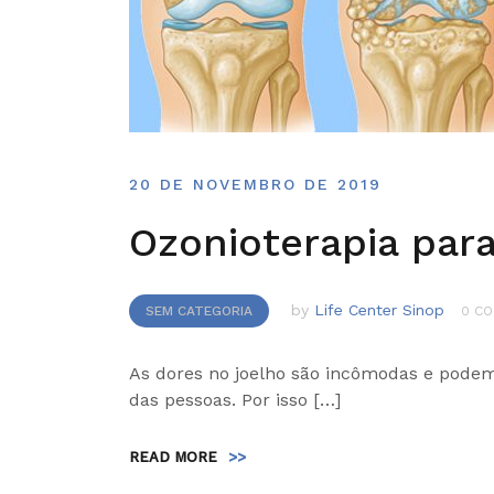
20 DE NOVEMBRO DE 2019
Ozonioterapia par
by
Life Center Sinop
SEM CATEGORIA
0 C
As dores no joelho são incômodas e podem
das pessoas. Por isso […]
READ MORE
>>