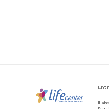
Entr
Ende
Rua d