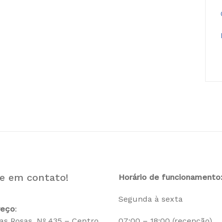
e em contato!
Horário de funcionamento
Segunda à sexta
reço
:
as Rosas, Nº 435 – Centro
07:00 – 18:00 (recepção)