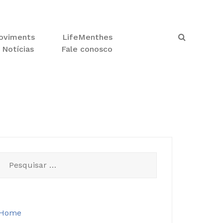
oviments
LifeMenthes
Notícias
Fale conosco
Pesquisar
por:
Home