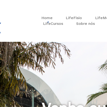
Home
LifeFisio
LifeM
LifeCursos
Sobre nós