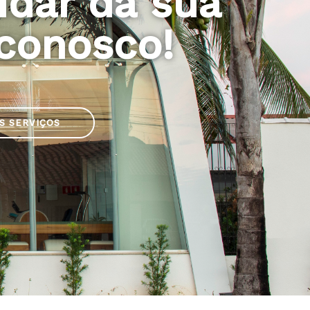
idar da sua
conosco!
S SERVIÇOS