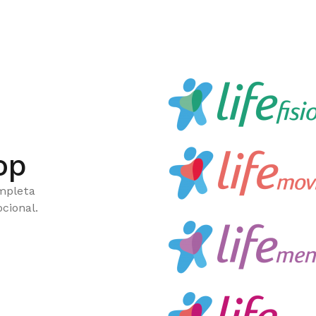
op
ompleta
cional.