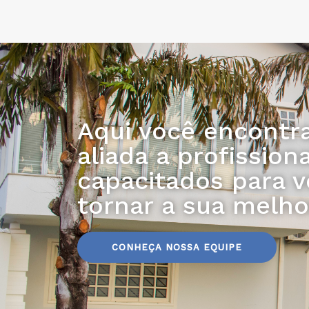
Aqui você encontra
aliada a profissiona
capacitados para v
tornar a sua melho
CONHEÇA NOSSA EQUIPE