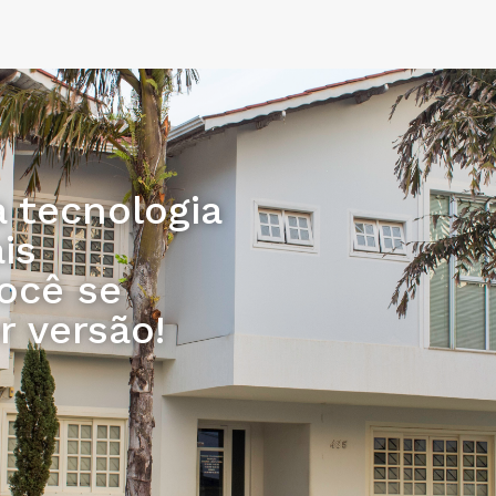
 tecnologia
is
ocê se
r versão!