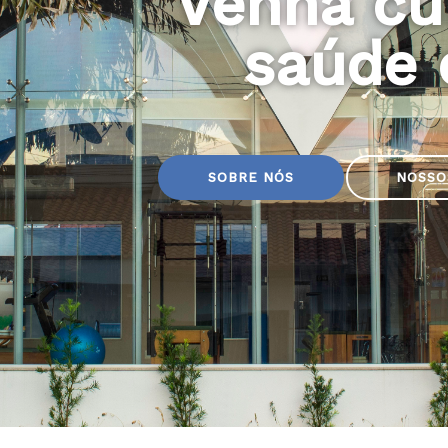
Venha cu
saúde 
SOBRE NÓS
NOSSO